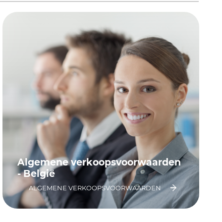
Algemene verkoopsvoorwaarden
- België
ALGEMENE VERKOOPSVOORWAARDEN