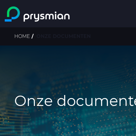
prysmian.skip_to_main_content
Kruimelpad
HOME
ONZE DOCUMENTEN
Onze document